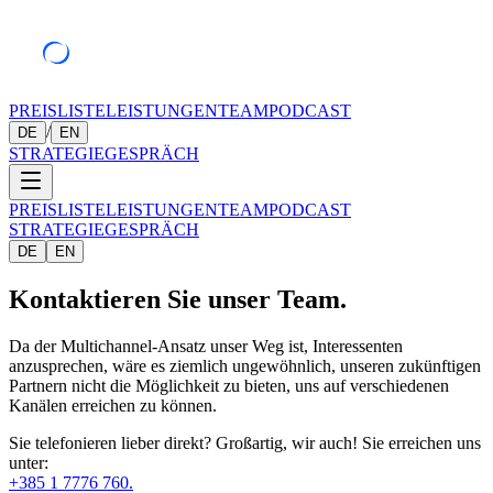
PREISLISTE
LEISTUNGEN
TEAM
PODCAST
/
DE
EN
STRATEGIEGESPRÄCH
PREISLISTE
LEISTUNGEN
TEAM
PODCAST
STRATEGIEGESPRÄCH
DE
EN
Kontaktieren Sie unser Team.
Da der Multichannel-Ansatz unser Weg ist, Interessenten
anzusprechen, wäre es ziemlich ungewöhnlich, unseren zukünftigen
Partnern nicht die Möglichkeit zu bieten, uns auf verschiedenen
Kanälen erreichen zu können.
Sie telefonieren lieber direkt? Großartig, wir auch! Sie erreichen uns
unter:
+385 1 7776 760
.